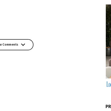
w Comments
w Comments
PR