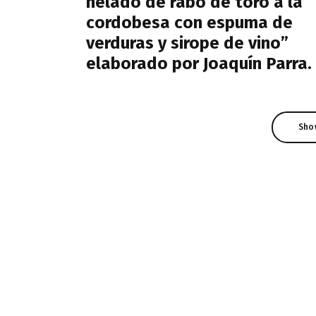
helado de rabo de toro a la
cordobesa con espuma de
verduras y sirope de vino”
elaborado por Joaquín Parra.
Sho
Sho