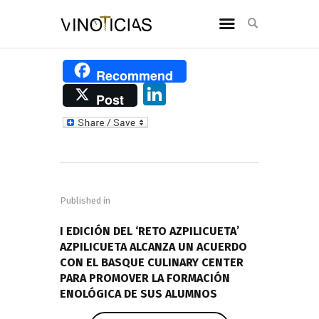
Recommend
Li
Post
n
k
e
Navegación
dI
de
n
Published in
entradas
PREVIOUS POST
I EDICIÓN DEL ‘RETO AZPILICUETA’
AZPILICUETA ALCANZA UN ACUERDO
CON EL BASQUE CULINARY CENTER
PARA PROMOVER LA FORMACIÓN
ENOLÓGICA DE SUS ALUMNOS