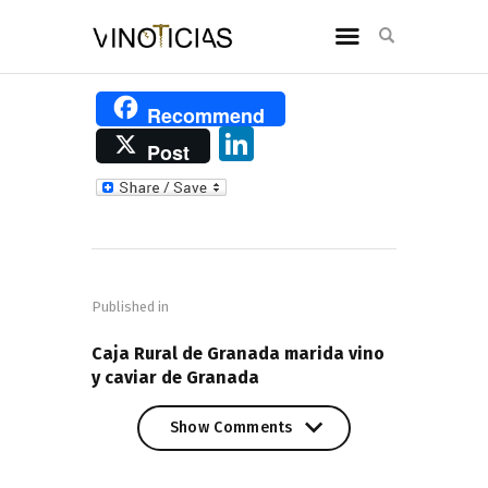
Recommend
Li
Post
n
k
e
Navegación
dI
de
n
Published in
entradas
PREVIOUS POST
Caja Rural de Granada marida vino
y caviar de Granada
Show Comments
Show Comments