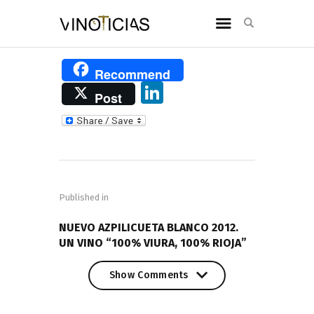
Recommend
Li
Post
n
k
e
Navegación
dI
de
n
Published in
entradas
PREVIOUS POST
NUEVO AZPILICUETA BLANCO 2012.
UN VINO “100% VIURA, 100% RIOJA”
Show Comments
Show Comments