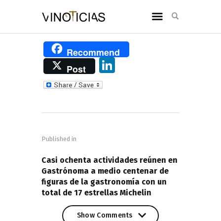
Recommend
Li
Post
n
k
e
Navegación
dI
de
n
Published in
entradas
PREVIOUS POST
Casi ochenta actividades reúnen en
Gastrónoma a medio centenar de
figuras de la gastronomía con un
total de 17 estrellas Michelin
Show Comments