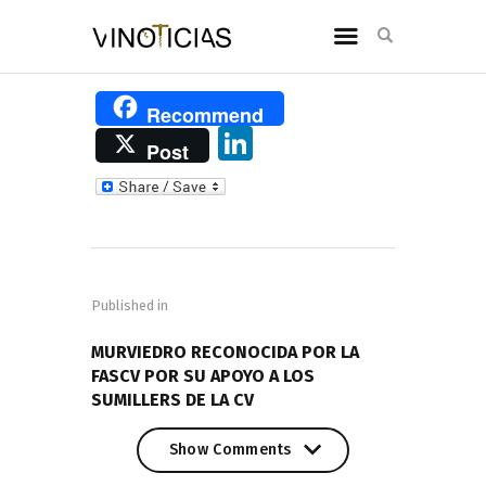
Recommend
Li
Post
n
k
e
Navegación
dI
de
n
Published in
entradas
PREVIOUS POST
MURVIEDRO RECONOCIDA POR LA
FASCV POR SU APOYO A LOS
SUMILLERS DE LA CV
Show Comments