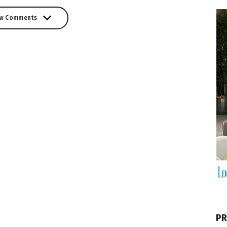
w Comments
w Comments
PR