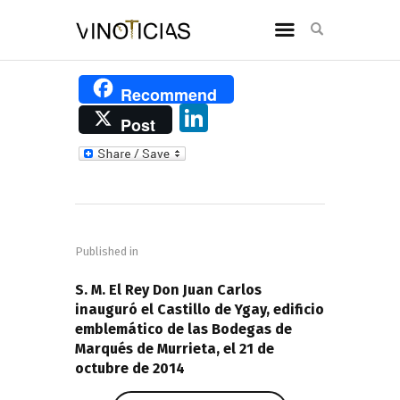
Recommend
Li
Post
n
k
e
Navegación
dI
de
n
Published in
entradas
PREVIOUS POST
S. M. El Rey Don Juan Carlos
inauguró el Castillo de Ygay, edificio
emblemático de las Bodegas de
Marqués de Murrieta, el 21 de
octubre de 2014