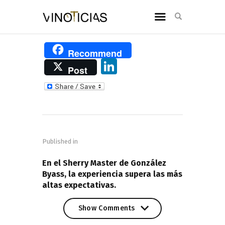
Recommend
Li
Post
n
k
e
Navegación
dI
de
n
Published in
entradas
PREVIOUS POST
En el Sherry Master de González
Byass, la experiencia supera las más
altas expectativas.
Show Comments