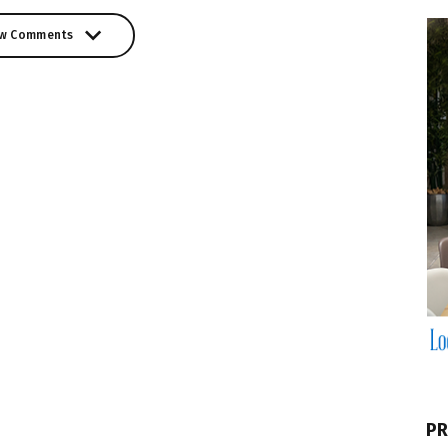
w Comments
w Comments
PR