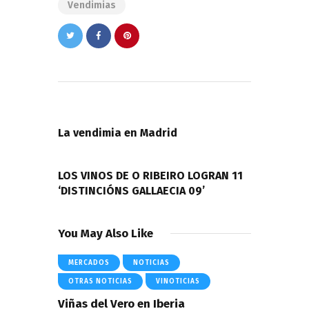
Vendimias
Navegación
de
PREVIOUS POST
entradas
La vendimia en Madrid
NEXT POST
LOS VINOS DE O RIBEIRO LOGRAN 11
‘DISTINCIÓNS GALLAECIA 09’
You May Also Like
MERCADOS
NOTICIAS
OTRAS NOTICIAS
VINOTICIAS
Viñas del Vero en Iberia