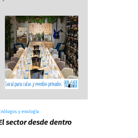
más noticias
Enólogos y enología
El sector desde dentro