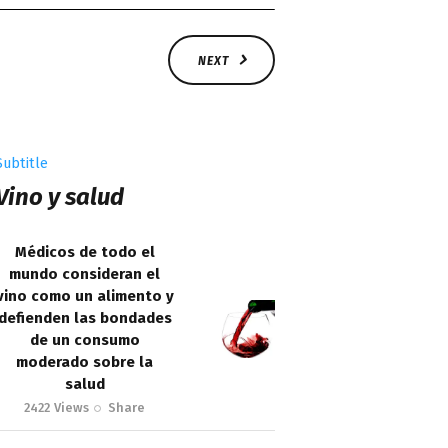
NEXT
Subtitle
Vino y salud
Médicos de todo el
mundo consideran el
vino como un alimento y
defienden las bondades
de un consumo
moderado sobre la
salud
2422
Views
Share