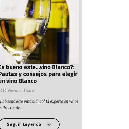
Es bueno este…vino Blanco?:
Pautas y consejos para elegir
un vino Blanco
2930
Views
Share
¿Es bueno este vino blanco? El experto en vinos
y director de…
Seguir Leyendo