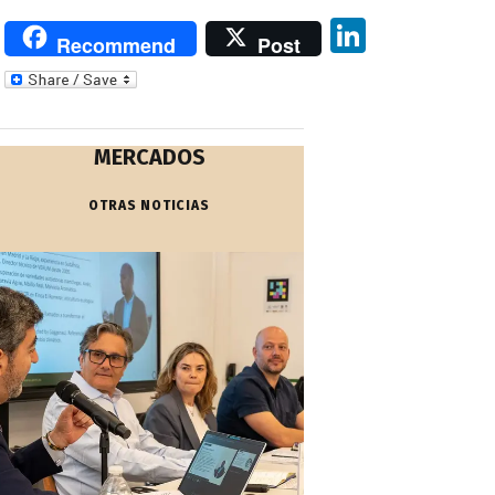
Li
Recommend
Post
n
k
e
MERCADOS
dI
n
OTRAS NOTICIAS