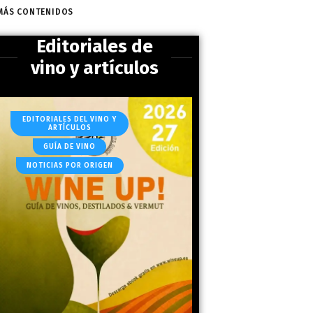
MÁS CONTENIDOS
Editoriales de
vino y artículos
EDITORIALES DEL VINO Y
ARTÍCULOS
GUÍA DE VINO
NOTICIAS POR ORIGEN