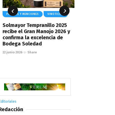
PREMIOS Y MENCIONES
VINOTICIAS
PREMIOS Y MENCION
Solmayor Tempranillo 2025
EL LINZE 2024
recibe el Gran Manojo 2026 y
MEJORES VIN
confirma la excelencia de
PARA EL PRES
Bodega Soledad
SUMILLER AN
22 junio 2026
Share
19 mayo 2026
Sha
Editoriales
Redacción