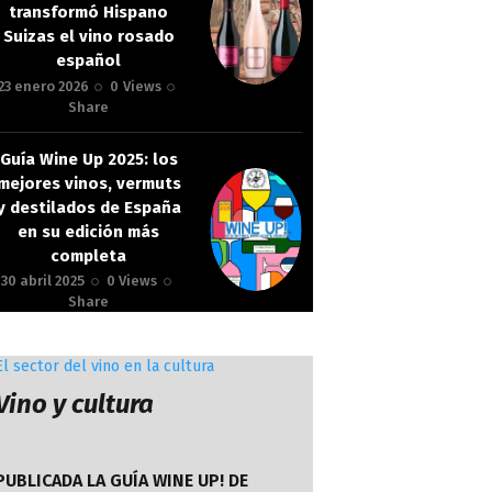
transformó Hispano
Suizas el vino rosado
español
23 enero 2026
0
Views
Share
Guía Wine Up 2025: los
mejores vinos, vermuts
y destilados de España
en su edición más
completa
30 abril 2025
0
Views
Share
El sector del vino en la cultura
Vino y cultura
PUBLICADA LA GUÍA WINE UP! DE