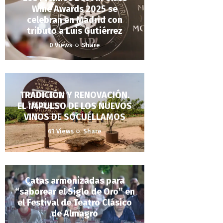
Wine Awards 2025 se
celebran en Madrid con
tributo a Luis Gutiérrez
0
Views
Share
TRADICIÓN Y RENOVACIÓN.
EL IMPULSO DE LOS NUEVOS
VINOS DE SOCUÉLLAMOS
61
Views
Share
Catas armonizadas para
“saborear el Siglo de Oro” en
el Festival de Teatro Clásico
de Almagro