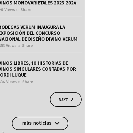
VINOS MONOVARIETALES 2023-2024
90
Views
Share
BODEGAS VERUM INAUGURA LA
EXPOSICIÓN DEL CONCURSO
NACIONAL DE DISEÑO DIVINO VERUM
853
Views
Share
VINOS LIBRES, 10 HISTORIAS DE
VINOS SINGULARES CONTADAS POR
JORDI LUQUE
634
Views
Share
NEXT
más noticias