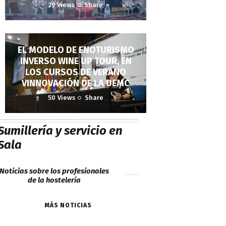
29
Views
Share
EL MODELO DE ENOTURISMO
INVERSO WINE UP TOUR, EN
LOS CURSOS DE VERANO
VINNOVACIÓN DE LA UEMC
50
Views
Share
Sumillería y servicio en
Sala
Noticias sobre los profesionales
de la hostelería
MÁS NOTICIAS