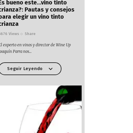
Es bueno este…vino tinto
crianza?: Pautas y consejos
para elegir un vino tinto
crianza
5676
Views
Share
El experto en vinos y director de Wine Up
Joaquín Parra nos…
Seguir Leyendo