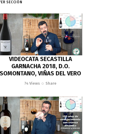
VER SECCIÓN
VIDEOCATA SECASTILLA
GARNACHA 2018, D.O.
SOMONTANO, VIÑAS DEL VERO
74
Views
Share