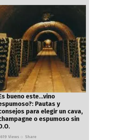
Es bueno este…vino
espumoso?: Pautas y
consejos para elegir un cava,
champagne o espumoso sin
D.O.
3619
Views
Share