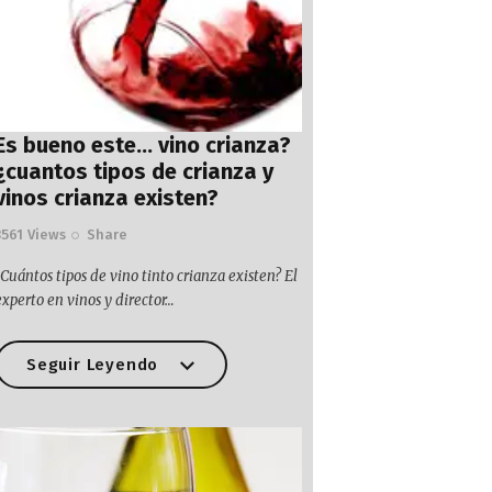
Es bueno este… vino crianza?
¿cuantos tipos de crianza y
vinos crianza existen?
3561
Views
Share
¿Cuántos tipos de vino tinto crianza existen? El
experto en vinos y director…
Seguir Leyendo