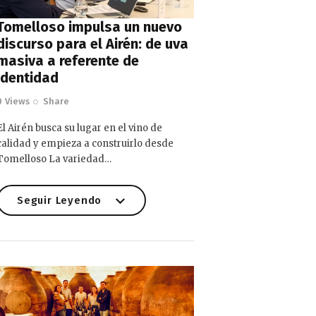
Tomelloso impulsa un nuevo
discurso para el Airén: de uva
masiva a referente de
identidad
0
Views
Share
El Airén busca su lugar en el vino de
calidad y empieza a construirlo desde
Tomelloso La variedad…
Seguir Leyendo