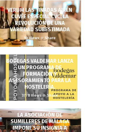
VERUM LAS TINADAS AIRÉN
CUVÉE ESPECIAL CVC: LA
REVOLUCIÓN DE UNA
VARIEDAD SUBESTIMADA
19
Views
Share
BODEGAS VALDEMAR LANZA
UN PROGRAMA DE
FORMACIÓN Y
ASESORAMIENTO PARA LA
HOSTELERÍA.
3778
Views
Share
LA ASOCIACIÓN DE
SUMILLERES DE MÁLAGA
IMPONE SU INSIGNIA A