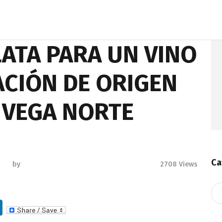
ATA PARA UN VINO
CIÓN DE ORIGEN
L VEGA NORTE
Ca
by
2708
Views
Ca
Li