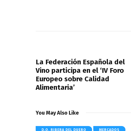
Navegación
de
PREVIOUS POST
entradas
La Federación Española del
Vino participa en el ‘IV Foro
Europeo sobre Calidad
Alimentaria’
You May Also Like
D.O. RIBERA DEL DUERO
MERCADOS