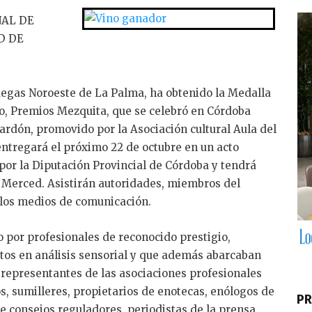
n
k
NAL DE
D DE
e
dI
n
degas Noroeste de La Palma, ha obtenido la Medalla
no, Premios Mezquita, que se celebró en Córdoba
lardón, promovido por la Asociación cultural Aula del
 entregará el próximo 22 de octubre en un acto
por la Diputación Provincial de Córdoba y tendrá
la Merced. Asistirán autoridades, miembros del
 los medios de comunicación.
o por profesionales de reconocido prestigio,
rtos en análisis sensorial y que además abarcaban
: representantes de las asociaciones profesionales
nos, sumilleres, propietarios de enotecas, enólogos de
PR
de consejos reguladores, periodistas de la prensa