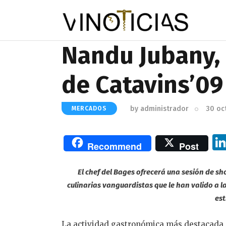
Nandu Jubany, 
de Catavins’09
by
administrador
30 oc
MERCADOS
Recommend
Post
El chef del Bages ofrecerá una sesión de s
culinarias vanguardistas que le han valido a 
est
La actividad gastronómica más destacada 