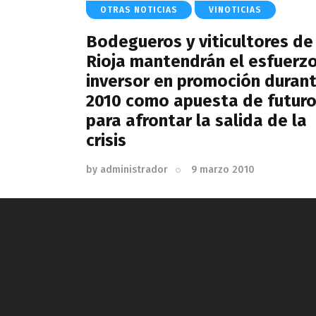
OTRAS NOTICIAS
VINOTICIAS
Bodegueros y viticultores de
Rioja mantendrán el esfuerz
inversor en promoción duran
2010 como apuesta de futur
para afrontar la salida de la
crisis
by
administrador
9 marzo 2010