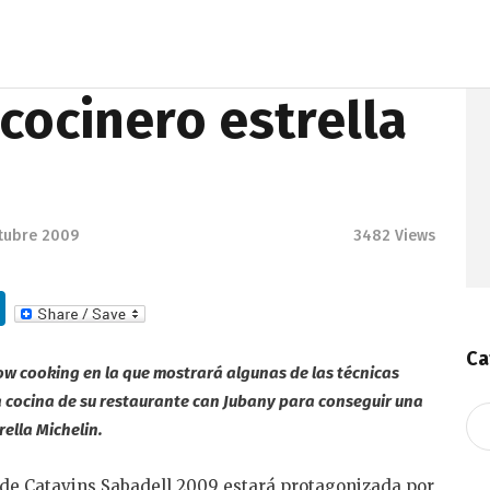
cocinero estrella
tubre 2009
3482
Views
Li
n
Ca
k
how cooking en la que mostrará algunas de las técnicas
e
la cocina de su restaurante can Jubany para conseguir una
Ca
rella Michelin.
dI
n
de Catavins Sabadell 2009 estará protagonizada por