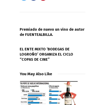
Navegación
de
PREVIOUS POST
entradas
Premiado de nuevo un vino de autor
de FUENTEALBILLA.
NEXT POST
EL ENTE MIXTO ‘BODEGAS DE
LOGROÑO’ ORGANIZA EL CICLO
“COPAS DE CINE”
You May Also Like