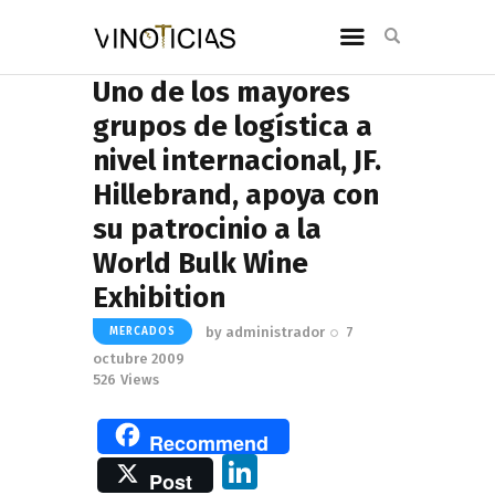
Uno de los mayores
grupos de logística a
nivel internacional, JF.
Hillebrand, apoya con
su patrocinio a la
World Bulk Wine
Exhibition
by
administrador
7
MERCADOS
octubre 2009
526
Views
Recommend
Li
Post