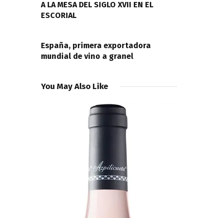
entradas
A LA MESA DEL SIGLO XVII EN EL
ESCORIAL
NEXT POST
España, primera exportadora
mundial de vino a granel
You May Also Like