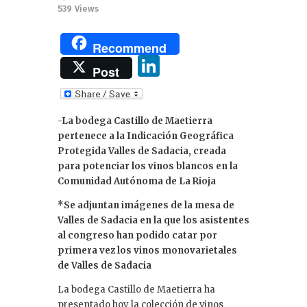
539
Views
Recommend
Li
Post
n
k
-La bodega Castillo de Maetierra
e
pertenece a la Indicación Geográfica
dI
Protegida Valles de Sadacia, creada
para potenciar los vinos blancos en la
n
Comunidad Autónoma de La Rioja
*Se adjuntan imágenes de la mesa de
Valles de Sadacia en la que los asistentes
al congreso han podido catar por
primera vez los vinos monovarietales
de Valles de Sadacia
La bodega Castillo de Maetierra ha
presentado hoy la colección de vinos