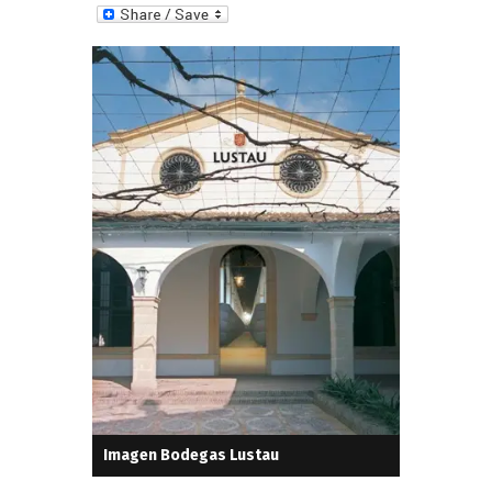
n
k
e
dI
n
Imagen Bodegas Lustau