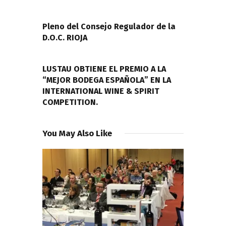
de
PREVIOUS POST
entradas
Pleno del Consejo Regulador de la
D.O.C. RIOJA
NEXT POST
LUSTAU OBTIENE EL PREMIO A LA
“MEJOR BODEGA ESPAÑOLA” EN LA
INTERNATIONAL WINE & SPIRIT
COMPETITION.
You May Also Like