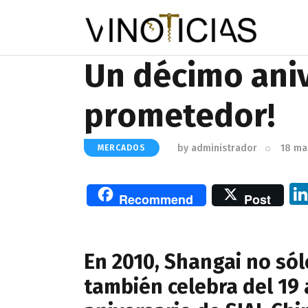
Un décimo ani
prometedor!
by
administrador
18 ma
MERCADOS
Recommend
Post
En 2010, Shangai no sól
también celebra del 19 