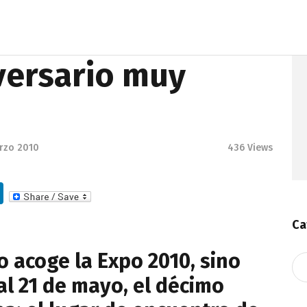
versario muy
rzo 2010
436
Views
Li
n
Ca
k
e
o acoge la Expo 2010, sino
Ca
dI
al 21 de mayo, el décimo
n