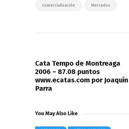
Comercialización
Mercados
Navegación
de
PREVIOUS POST
entradas
Cata Tempo de Montreaga
2006 – 87.08 puntos
www.ecatas.com por Joaquín
Parra
You May Also Like