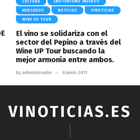
CULTURA
ENOTURISMO INVERSO
MERCADOS
NOTICIAS
VINOTICIAS
WINE UP TOUR
DE
El vino se solidariza con el
sector del Pepino a través del
Wine UP Tour buscando la
mejor armonía entre ambos.
by
administrador
6 junio 2011
VINOTICIAS.ES