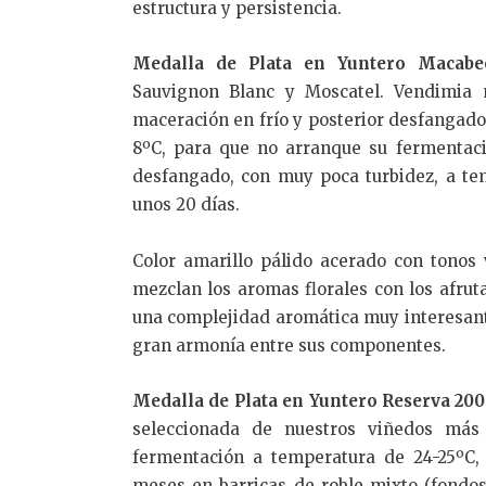
estructura y persistencia.
Medalla de Plata en Yuntero Macabe
Sauvignon Blanc y Moscatel. Vendimia
maceración en frío y posterior desfangad
8ºC, para que no arranque su fermentac
desfangado, con muy poca turbidez, a tem
unos 20 días.
Color amarillo pálido acerado con tonos v
mezclan los aromas florales con los afrut
una complejidad aromática muy interesant
gran armonía entre sus componentes.
Medalla de Plata en Yuntero Reserva 20
seleccionada de nuestros viñedos más
fermentación a temperatura de 24-25ºC,
meses en barricas de roble mixto (fondos