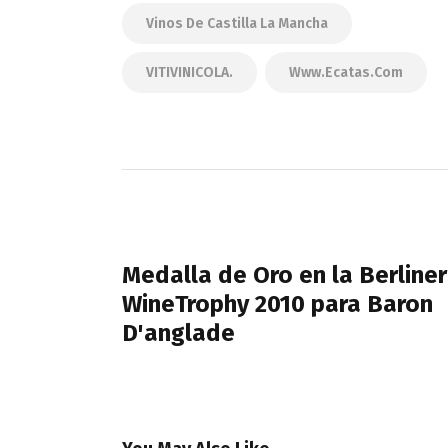
Vinos De Castilla La Mancha
VITIVINICOLA.
Www.ecatas.com
Navegación
de
PREVIOUS POST
entradas
Medalla de Oro en la Berliner
WineTrophy 2010 para Baron
D'anglade