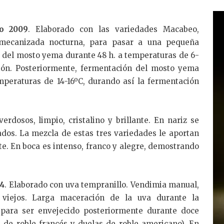
o 2009
. Elaborado con las variedades Macabeo,
 mecanizada nocturna, para pasar a una pequeña
o del mosto yema durante 48 h. a temperaturas de 6-
ión. Posteriormente, fermentación del mosto yema
peraturas de 14-16ºC, durando así la fermentación
erdosos, limpio, cristalino y brillante. En nariz se
ados. La mezcla de estas tres variedades le aportan
e. En boca es intenso, franco y alegre, demostrando
04
. Elaborado con uva tempranillo. Vendimia manual,
 viejos. Larga maceración de la uva durante la
 para ser envejecido posteriormente durante doce
 de roble francés y duelas de roble americano). En