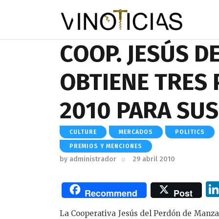
COOP. JESÚS D
OBTIENE TRES
2010 PARA SUS
CULTURE
MERCADOS
POLITICS
PREMIOS Y MENCIONES
by
administrador
29 abril 2010
Recommend
Post
La Cooperativa Jesús del Perdón de Manza