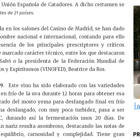
k
la Unión Española de Catadores. A dicho certamen se
e
tes de 21 países.
dI
n
da en los salones del Casino de Madrid, se han dado
ombre nacional e internacional, contando para ello
sencia de los principales prescriptores y críticos
e marcado carácter técnico, entre los que destacaron
alvi o la presidenta de la Federación Mundial de
s y Espirituosos (VINOFED), Beatrice da Ros.
09
. Este vino ha sido elaborado con las variedades
en frío de la uva durante 12 horas para obtener esa
grado del mosto yema para desfangado final en frío
ma desfangado, con muy poca turbidez, pasa a ser
C, durando así la fermentación unos 20 días. De
 En nariz resulta asombroso, destacando las notas de
PR
equilibrio, carnosidad y complejidad. Tiene gran