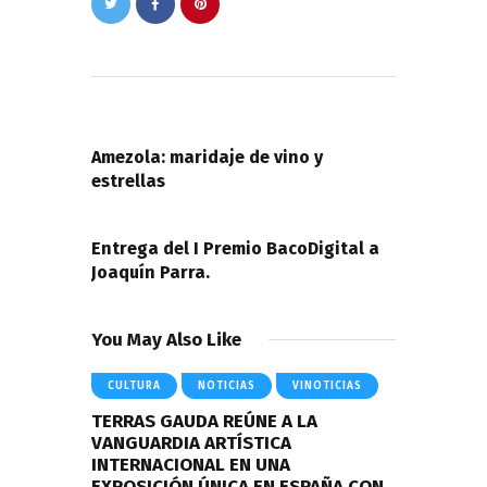
Navegación
de
PREVIOUS POST
entradas
Amezola: maridaje de vino y
estrellas
NEXT POST
Entrega del I Premio BacoDigital a
Joaquín Parra.
You May Also Like
CULTURA
NOTICIAS
VINOTICIAS
TERRAS GAUDA REÚNE A LA
VANGUARDIA ARTÍSTICA
INTERNACIONAL EN UNA
EXPOSICIÓN ÚNICA EN ESPAÑA CON