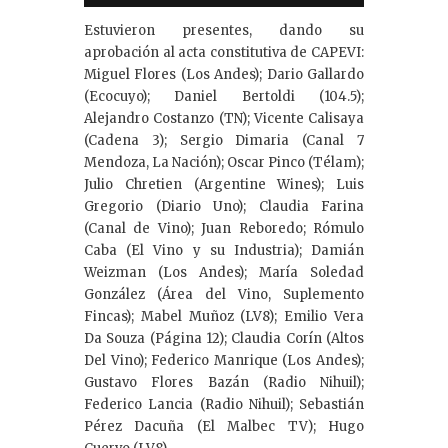
Estuvieron presentes, dando su
aprobación al acta constitutiva de CAPEVI:
Miguel Flores (Los Andes); Dario Gallardo
(Ecocuyo); Daniel Bertoldi (104.5);
Alejandro Costanzo (TN); Vicente Calisaya
(Cadena 3); Sergio Dimaria (Canal 7
Mendoza, La Nación); Oscar Pinco (Télam);
Julio Chretien (Argentine Wines); Luis
Gregorio (Diario Uno); Claudia Farina
(Canal de Vino); Juan Reboredo; Rómulo
Caba (El Vino y su Industria); Damián
Weizman (Los Andes); María Soledad
González (Área del Vino, Suplemento
Fincas); Mabel Muñoz (LV8); Emilio Vera
Da Souza (Página 12); Claudia Corín (Altos
Del Vino); Federico Manrique (Los Andes);
Gustavo Flores Bazán (Radio Nihuil);
Federico Lancia (Radio Nihuil); Sebastián
Pérez Dacuña (El Malbec TV); Hugo