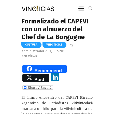
Formalizado el CAPEVI
con un almuerzo del
Chef de La Borgogne
by
CULTURA
VINOTICIAS
administrador
3 julio 2010
620
Views
Recommend
Li
Post
n
k
El último encuentro del CAPEVI (Círculo
e
Argentino de Periodistas Vitivinícolas)
dI
marcará un hito para la vitivinicultura de