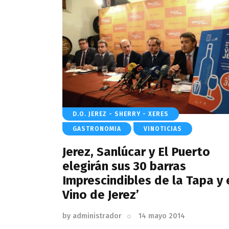
D.O. JEREZ - SHERRY - XERES
GASTRONOMIA
VINOTICIAS
Jerez, Sanlúcar y El Puerto
elegirán sus 30 barras
Imprescindibles de la Tapa y 
Vino de Jerez’
by
administrador
14 mayo 2014