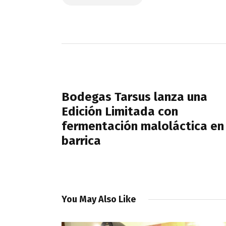
Navegación
de
PREVIOUS POST
entradas
Bodegas Tarsus lanza una
Edición Limitada con
fermentación maloláctica en
barrica
You May Also Like