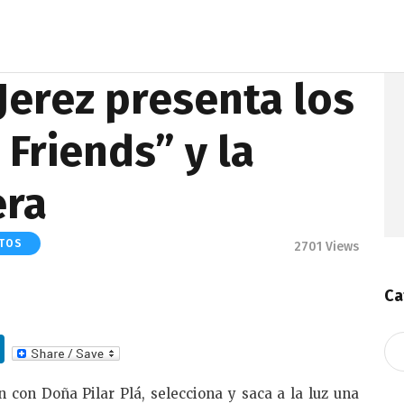
 Jerez presenta los
Friends” y la
era
NTOS
2701
Views
Ca
Li
Ca
n
 con Doña Pilar Plá, selecciona y saca a la luz una