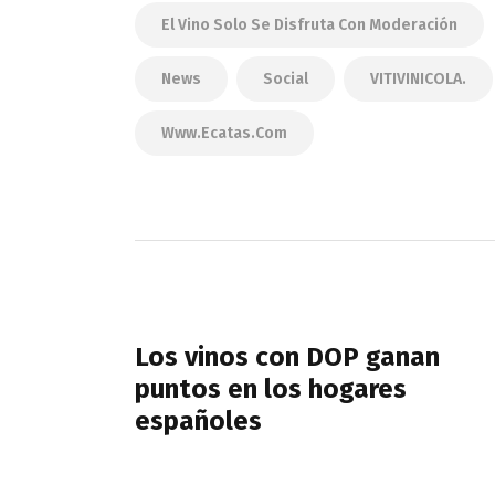
El Vino Solo Se Disfruta Con Moderación
News
Social
VITIVINICOLA.
Www.ecatas.com
Navegación
de
PREVIOUS POST
entradas
Los vinos con DOP ganan
puntos en los hogares
españoles