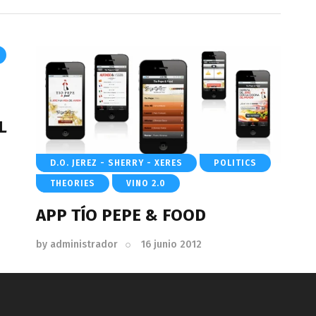
L
D.O. JEREZ - SHERRY - XERES
POLITICS
THEORIES
VINO 2.0
APP TÍO PEPE & FOOD
by
administrador
16 junio 2012