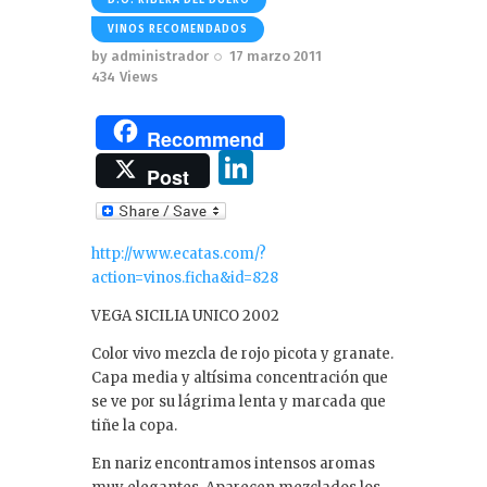
VINOS RECOMENDADOS
by
administrador
17 marzo 2011
434
Views
Recommend
Li
Post
n
k
http://www.ecatas.com/?
e
action=vinos.ficha&id=828
dI
VEGA SICILIA UNICO 2002
n
Color vivo mezcla de rojo picota y granate.
Capa media y altísima concentración que
se ve por su lágrima lenta y marcada que
tiñe la copa.
En nariz encontramos intensos aromas