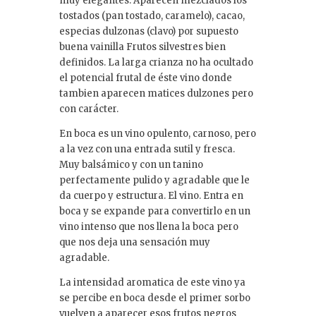
muy elegantes. Aparecen mezclados los
tostados (pan tostado, caramelo), cacao,
especias dulzonas (clavo) por supuesto
buena vainilla Frutos silvestres bien
definidos. La larga crianza no ha ocultado
el potencial frutal de éste vino donde
tambien aparecen matices dulzones pero
con carácter.
En boca es un vino opulento, carnoso, pero
a la vez con una entrada sutil y fresca.
Muy balsámico y con un tanino
perfectamente pulido y agradable que le
da cuerpo y estructura. El vino. Entra en
boca y se expande para convertirlo en un
vino intenso que nos llena la boca pero
que nos deja una sensación muy
agradable.
La intensidad aromatica de este vino ya
se percibe en boca desde el primer sorbo
vuelven a aparecer esos frutos negros