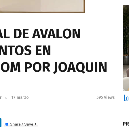
IAL DE AVALON
UNTOS EN
OM POR JOAQUIN
r
17 marzo
595
Views
Li
PR