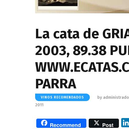
La cata de GR
2003, 89.38 P
WWW.ECATAS.C
PARRA
by
administrado
VINOS RECOMENDADOS
2011
Recommend
Post