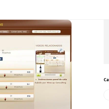
Ca
Ca