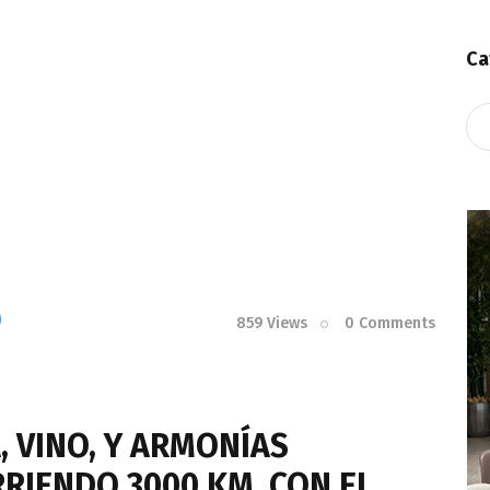
Ca
Ca
859
Views
0
Comments
, VINO, Y ARMONÍAS
IENDO 3000 KM. CON EL