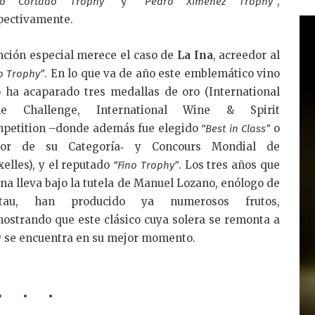
y
,
lo Cortado Trophy”
“Pedro Ximénez Trophy”
pectivamente.
ción especial merece el caso de
La Ina
, acreedor al
. En lo que va de año este emblemático vino
o Trophy”
o ha acaparado tres medallas de oro (International
ne Challenge, International Wine & Spirit
petition –donde además fue elegido
o
“Best in Class”
jor de su Categoría‐ y Concours Mondial de
xelles), y el reputado
. Los tres años que
“Fino Trophy”
Ina lleva bajo la tutela de Manuel Lozano, enólogo de
stau, han producido ya numerosos frutos,
ostrando que este clásico cuya solera se remonta a
9 se encuentra en su mejor momento.