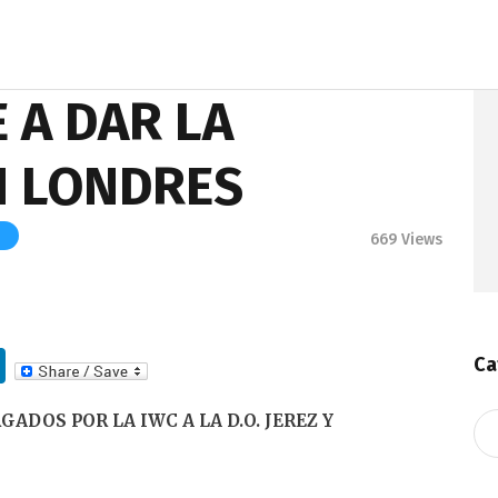
 A DAR LA
N LONDRES
669
Views
Li
Ca
n
ADOS POR LA IWC A LA D.O. JEREZ Y
Ca
k
e