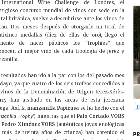
dI
International Wine Challenge de Londres, el
n
stigioso concurso mundial de vinos con sede en la
ital británica, vuelve a descubrirse ante los vinos de
tau. Dos meses después de otorgarle un total de
nticinco medallas (diez de ellas de oro), llegó el
ento de hacer públicos los “trophies”, que
onocen al mejor vino de cada tipología de jerez y
zanilla.
 resultados han ido a la par con los del pasado mes
Mayo, ya que cuatro de los seis trofeos concedidos a
 vinos de la Denominación de Origen Jerez‐Xérès‐
rry han acabado en las arcas de esta jerezana
ega. Así, la
manzanilla Papirusa
se ha hecho con el
mientras que el
Palo Cortado VORS
nzanilla Trophy”,
l
Pedro Ximénez VORS
(auténticas joyas enológicas
 más de treinta años de crianza) han obtenido el
PR