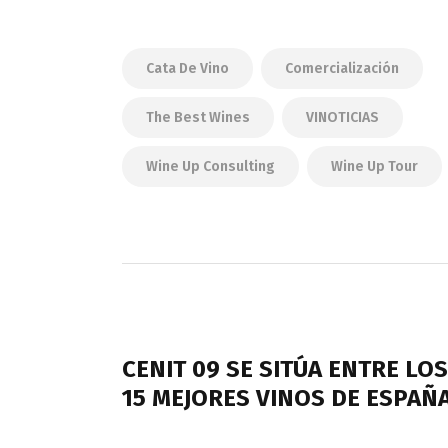
Cata De Vino
Comercialización
The Best Wines
VINOTICIAS
Wine Up Consulting
Wine Up Tour
Navegación
de
PREVIOUS POST
entradas
CENIT 09 SE SITÚA ENTRE LOS
15 MEJORES VINOS DE ESPAÑ