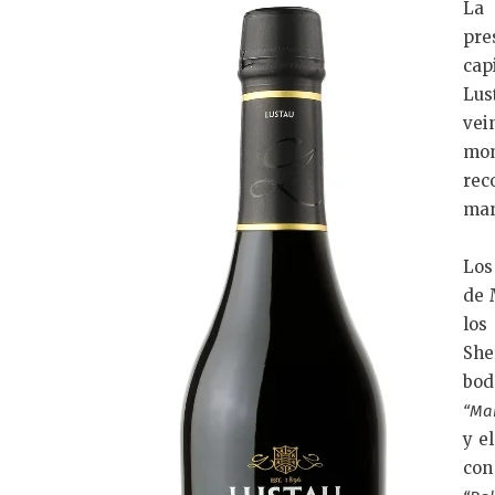
La 
pre
cap
Lus
vei
mom
rec
man
Los
de 
los
She
bod
“Ma
y e
con