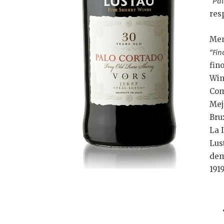
“Pa
res
Men
“Fin
fin
Wi
Com
Me
Bru
La 
Lu
dem
191