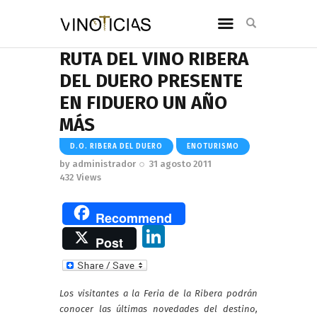
RUTA DEL VINO RIBERA
DEL DUERO PRESENTE
EN FIDUERO UN AÑO
MÁS
D.O. RIBERA DEL DUERO
ENOTURISMO
by
administrador
31 agosto 2011
432
Views
Recommend
Li
Post
n
k
Los visitantes a la Feria de la Ribera podrán
e
conocer las últimas novedades del destino,