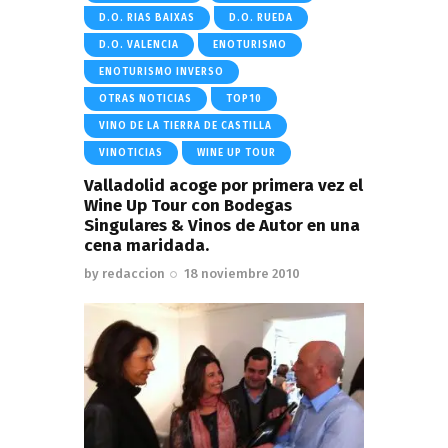
D.O. RIAS BAIXAS
D.O. RUEDA
D.O. VALENCIA
ENOTURISMO
ENOTURISMO INVERSO
OTRAS NOTICIAS
TOP10
VINO DE LA TIERRA DE CASTILLA
VINOTICIAS
WINE UP TOUR
Valladolid acoge por primera vez el
Wine Up Tour con Bodegas
Singulares & Vinos de Autor en una
cena maridada.
by
redaccion
18 noviembre 2010