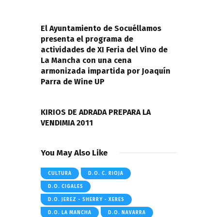
de
PREVIOUS POST
entradas
El Ayuntamiento de Socuéllamos
presenta el programa de
actividades de XI Feria del Vino de
La Mancha con una cena
armonizada impartida por Joaquín
Parra de Wine UP
NEXT POST
KIRIOS DE ADRADA PREPARA LA
VENDIMIA 2011
You May Also Like
CULTURA
D.O. C. RIOJA
D.O. CIGALES
D.O. JEREZ - SHERRY - XERES
D.O. LA MANCHA
D.O. NAVARRA