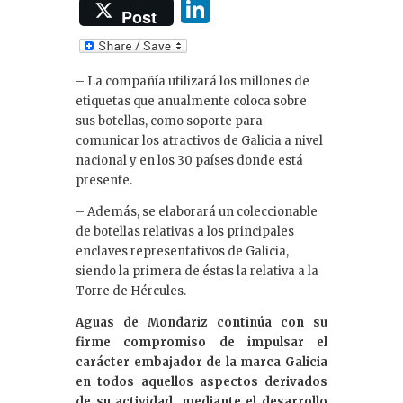
Li
Post
n
k
– La compañía utilizará los millones de
e
etiquetas que anualmente coloca sobre
dI
sus botellas, como soporte para
comunicar los atractivos de Galicia a nivel
n
nacional y en los 30 países donde está
presente.
– Además, se elaborará un coleccionable
de botellas relativas a los principales
enclaves representativos de Galicia,
siendo la primera de éstas la relativa a la
Torre de Hércules.
Aguas de Mondariz continúa con su
firme compromiso de impulsar el
carácter embajador de la marca Galicia
en todos aquellos aspectos derivados
de su actividad, mediante el desarrollo