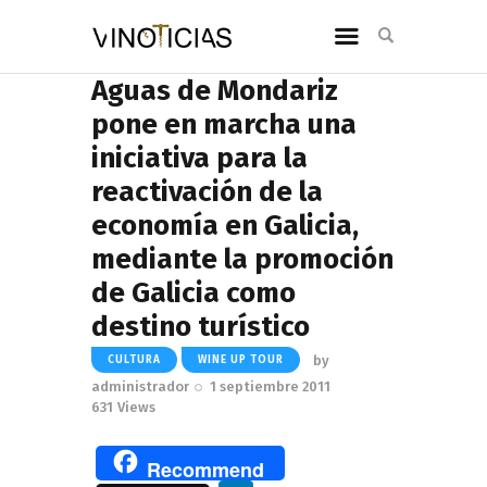
Aguas de Mondariz
pone en marcha una
iniciativa para la
reactivación de la
economía en Galicia,
mediante la promoción
de Galicia como
destino turístico
by
CULTURA
WINE UP TOUR
administrador
1 septiembre 2011
631
Views
Recommend