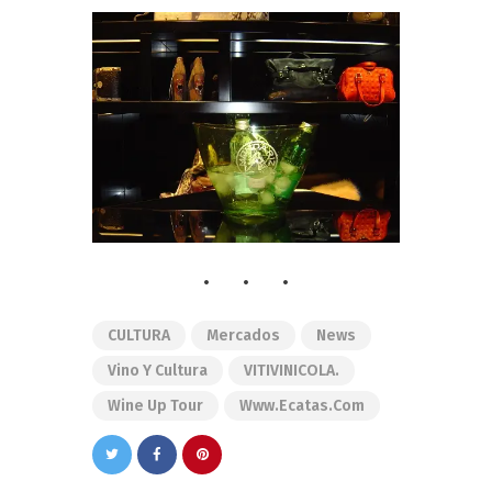
CULTURA
Mercados
News
Vino Y Cultura
VITIVINICOLA.
Wine Up Tour
Www.ecatas.com