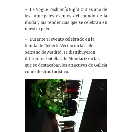
e
– La Vogue Fashion´s Night Out es uno de
dI
los principales eventos del mundo de la
n
moda y las tendencias que se celebran en
nuestro país.
– Durante el evento celebrado en la
tienda de Roberto Verino en la calle
Serrano de Madrid, se distribuyeron
diferentes botellas de Mondariz en las
que se destacaban los atractivos de Galicia
como destino turístico.