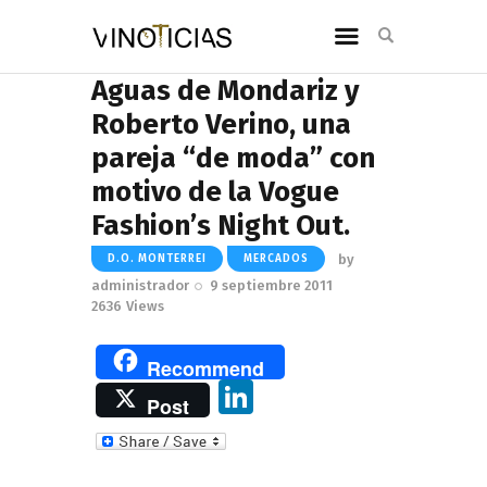
Aguas de Mondariz y
Roberto Verino, una
pareja “de moda” con
motivo de la Vogue
Fashion’s Night Out.
by
D.O. MONTERREI
MERCADOS
administrador
9 septiembre 2011
2636
Views
Recommend
Li
Post
n
k