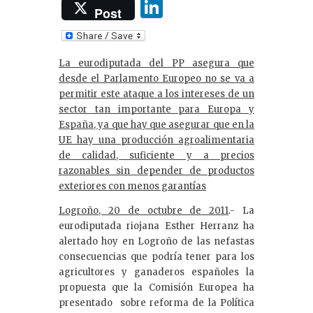
Li
Post
n
k
La eurodiputada del PP
asegura que
e
desde el Parlamento Europeo no se va a
dI
permitir este ataque a los intereses de un
sector tan importante para Europa y
n
España, ya que hay que asegurar que en la
UE hay una producción agroalimentaria
de calidad, suficiente y a precios
razonables sin depender de productos
exteriores con menos garantías
Logroño, 20 de octubre de 2011
.- La
eurodiputada riojana Esther Herranz ha
alertado hoy en Logroño de las nefastas
consecuencias que podría tener para los
agricultores y ganaderos españoles la
propuesta que la Comisión Europea ha
presentado sobre reforma de la Política