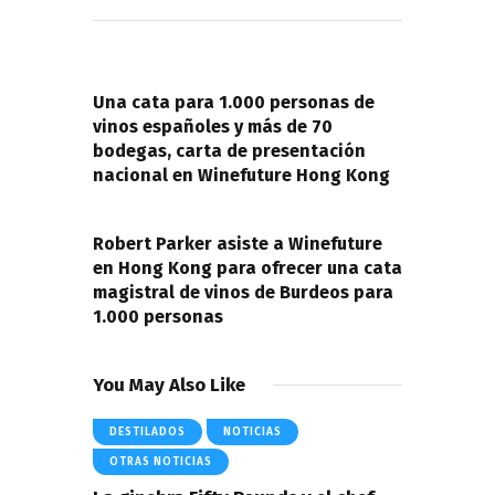
Navegación
de
PREVIOUS POST
entradas
Una cata para 1.000 personas de
vinos españoles y más de 70
bodegas, carta de presentación
nacional en Winefuture Hong Kong
NEXT POST
Robert Parker asiste a Winefuture
en Hong Kong para ofrecer una cata
magistral de vinos de Burdeos para
1.000 personas
You May Also Like
DESTILADOS
NOTICIAS
OTRAS NOTICIAS