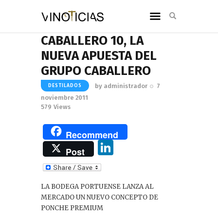
CABALLERO 10, LA
NUEVA APUESTA DEL
GRUPO CABALLERO
by
administrador
7
DESTILADOS
noviembre 2011
579
Views
Recommend
Li
Post
n
k
LA BODEGA PORTUENSE LANZA AL
e
MERCADO UN NUEVO CONCEPTO DE
dI
PONCHE PREMIUM