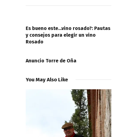
Navegación
de
PREVIOUS POST
entradas
Es bueno este…vino rosado?: Pautas
y consejos para elegir un vino
Rosado
NEXT POST
Anuncio Torre de Oña
You May Also Like