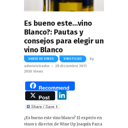
Es bueno este…vino
Blanco?: Pautas y
consejos para elegir un
vino Blanco
by
SABER DE VINOS
VINOTICIAS
administrador
28 diciembre 2011
2930
Views
Recommend
Li
Post
n
k
¿Es bueno este vino blanco? El experto en
e
vinos y director de Wine Up Joaquín Parra