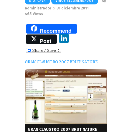
by
D.O. CAVA
VINOS RECOMENDADOS
administrador
31 diciembre 2011
465
Views
Recommend
Li
Post
n
k
GRAN CLAUSTRO 2007 BRUT NATURE
e
dI
n
GRAN CLAUSTRO 2007 BRUT NATURE