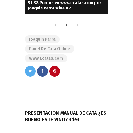
91.38 Puntos en www.ecatas.com por
Joaquín Parra Wine UP
Joaquin Parra
Panel De Cata Online
Www.ecatas.com
Navegación
de
PREVIOUS POST
entradas
PRESENTACION MANUAL DE CATA ¿ES
BUENO ESTE VINO? 3de3
NEXT POST