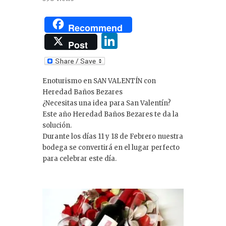
Recommend
Li
Post
n
k
Enoturismo en SAN VALENTÍN con
e
Heredad Baños Bezares
dI
¿Necesitas una idea para San Valentín?
Este año Heredad Baños Bezares te da la
n
solución.
Durante los días 11 y 18 de Febrero nuestra
bodega se convertirá en el lugar perfecto
para celebrar este día.