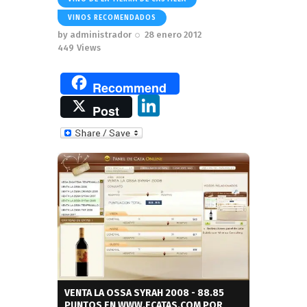
VINOS RECOMENDADOS
by
administrador
28 enero 2012
449
Views
Recommend
Li
Post
n
k
e
dI
n
VENTA LA OSSA SYRAH 2008 - 88.85
PUNTOS EN WWW.ECATAS.COM POR