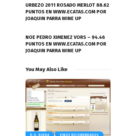
entradas
URBEZO 2011 ROSADO MERLOT 88.62
PUNTOS EN WWW.ECATAS.COM POR
JOAQUIN PARRA WINE UP
NEXT POST
NOE PEDRO XIMENEZ VORS – 94.46
PUNTOS EN WWW.ECATAS.COM POR
JOAQUIN PARRA WINE UP
You May Also Like
D.O. RUEDA
VINOS RECOMENDADOS