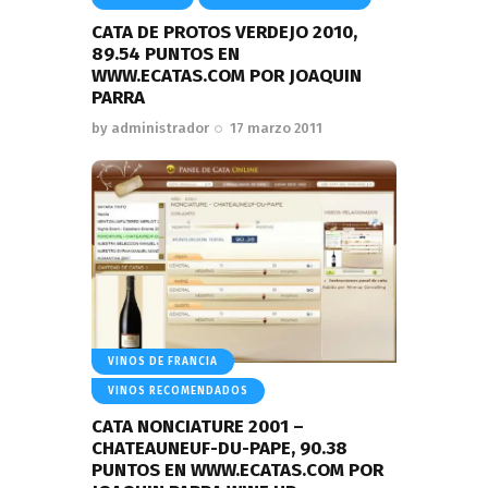
CATA DE PROTOS VERDEJO 2010,
89.54 PUNTOS EN
WWW.ECATAS.COM POR JOAQUIN
PARRA
by
administrador
17 marzo 2011
VINOS DE FRANCIA
VINOS RECOMENDADOS
CATA NONCIATURE 2001 –
CHATEAUNEUF-DU-PAPE, 90.38
PUNTOS EN WWW.ECATAS.COM POR