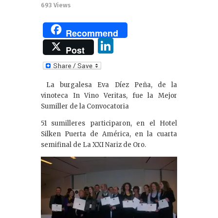
693
Views
Recommend
Li
Post
n
k
La burgalesa Eva Díez Peña, de la
e
vinoteca In Vino Veritas, fue la Mejor
dI
Sumiller de la Convocatoria
n
51 sumilleres participaron, en el Hotel
Silken Puerta de América, en la cuarta
semifinal de La XXI Nariz de Oro.