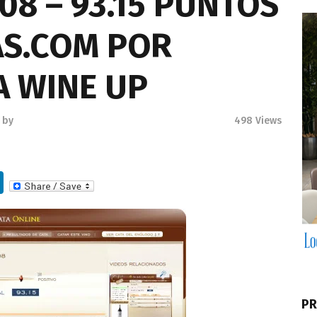
8 – 93.15 PUNTOS
S.COM POR
A WINE UP
by
498
Views
Li
n
k
e
dI
n
PR