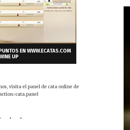
9 PUNTOS EN WWW.ECATAS.COM
WINE UP
os, visita el panel de cata online de
action=cata.panel