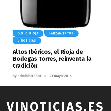
D.O. C. RIOJA
LANZAMIENTOS
VINOTICIAS
Altos Ibéricos, el Rioja de
Bodegas Torres, reinventa la
tradición
by
administrador
21 mayo 2014
VINOTICIAS.ES