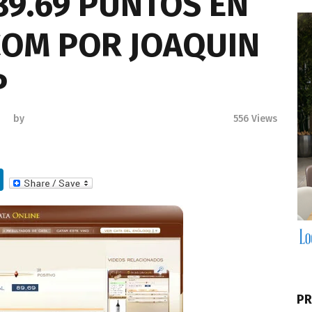
89.69 PUNTOS EN
OM POR JOAQUIN
P
by
556
Views
Li
n
k
e
dI
n
PR