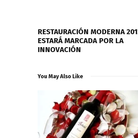
Navegación
de
PREVIOUS POST
entradas
RESTAURACIÓN MODERNA 201
ESTARÁ MARCADA POR LA
INNOVACIÓN
You May Also Like