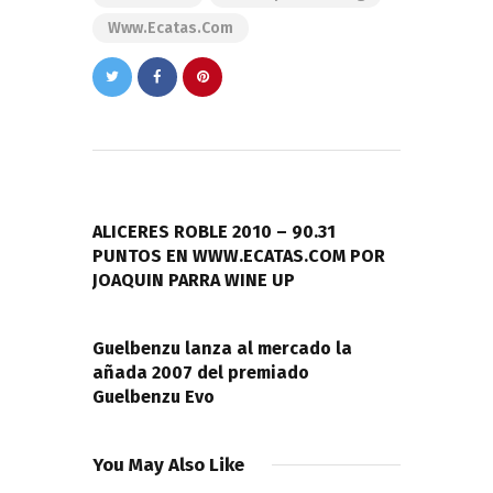
Www.ecatas.com
Navegación
de
PREVIOUS POST
entradas
ALICERES ROBLE 2010 – 90.31
PUNTOS EN WWW.ECATAS.COM POR
JOAQUIN PARRA WINE UP
NEXT POST
Guelbenzu lanza al mercado la
añada 2007 del premiado
Guelbenzu Evo
You May Also Like