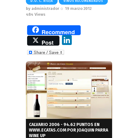
D.O. C. RIOJA
VINOS RECOMENDADOS
by
administrador
19 marzo 2012
484
Views
Recommend
Li
Post
n
k
e
dI
n
CALVARIO 2006 - 94.62 PUNTOS EN
WWW.ECATAS.COM POR JOAQUIN PARRA
WINE UP