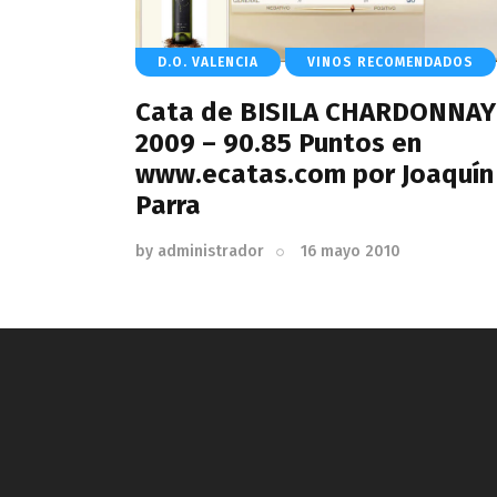
D.O. VALENCIA
VINOS RECOMENDADOS
Cata de BISILA CHARDONNAY
2009 – 90.85 Puntos en
www.ecatas.com por Joaquín
Parra
by
administrador
16 mayo 2010