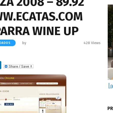
ZA 2008 – 89.92
WW.ECATAS.COM
PARRA WINE UP
by
428
Views
NDADOS
Li
n
k
e
dI
n
PR