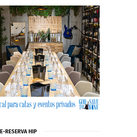
E-RESERVA HIP