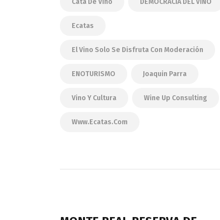
Cata De Vino
DEMOCRACIA DEL VINO
Ecatas
El Vino Solo Se Disfruta Con Moderación
ENOTURISMO
Joaquin Parra
Vino Y Cultura
Wine Up Consulting
Www.ecatas.com
Navegación
de
PREVIOUS POST