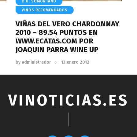
D.O. SOMONTANO
VINOS RECOMENDADOS
VIÑAS DEL VERO CHARDONNAY
2010 – 89.54 PUNTOS EN
WWW.ECATAS.COM POR
JOAQUIN PARRA WINE UP
by
administrador
13 enero 2012
VINOTICIAS.ES