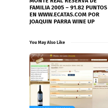
entradas
MONTE REAL RESERVA DE
FAMILIA 2005 – 91.82 PUNTOS
EN WWW.ECATAS.COM POR
JOAQUIN PARRA WINE UP
You May Also Like