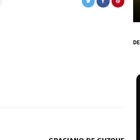
DE
NEXT POST