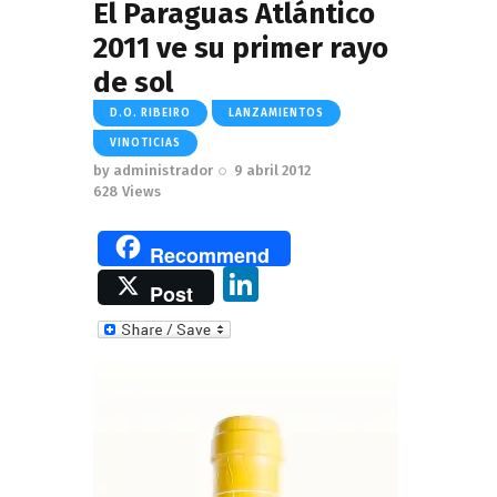
El Paraguas Atlántico
2011 ve su primer rayo
de sol
D.O. RIBEIRO
LANZAMIENTOS
VINOTICIAS
by
administrador
9 abril 2012
628
Views
Recommend
Li
Post
n
k
e
dI
n