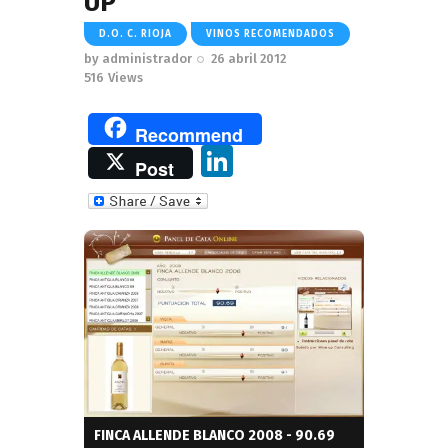
UP
D.O. C. RIOJA
VINOS RECOMENDADOS
by
administrador
26 abril 2012
516
Views
Recommend
Li
Post
n
k
e
dI
n
FINCA ALLENDE BLANCO 2008 - 90.69