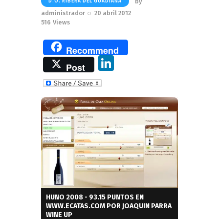
by
D.O. RIBERA DEL GUADIANA
administrador
20 abril 2012
516
Views
Recommend
Li
Post
n
k
e
dI
n
HUNO 2008 - 93.15 PUNTOS EN
WWW.ECATAS.COM POR JOAQUIN PARRA
WINE UP