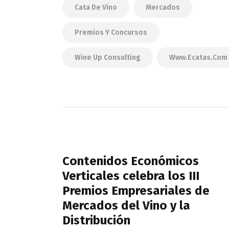
Cata De Vino
Mercados
Premios Y Concursos
Wine Up Consulting
Www.ecatas.com
Navegación
de
PREVIOUS POST
entradas
Contenidos Económicos
Verticales celebra los III
Premios Empresariales de
Mercados del Vino y la
Distribución