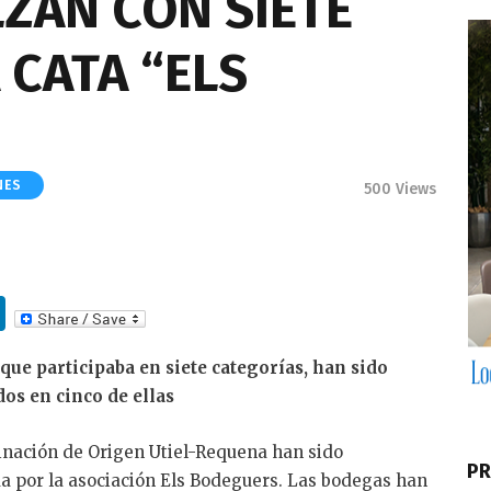
ZAN CON SIETE
 CATA “ELS
NES
500
Views
Li
n
 que participaba en siete categorías, han sido
k
os en cinco de ellas
e
dI
inación de Origen Utiel-Requena han sido
PR
n
da por la asociación Els Bodeguers. Las bodegas han