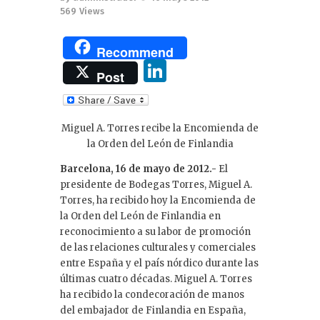
569
Views
Recommend
Li
Post
n
k
Miguel A. Torres recibe la Encomienda de
e
la Orden del León de Finlandia
dI
Barcelona, 16 de mayo de 2012.-
El
n
presidente de Bodegas Torres, Miguel A.
Torres, ha recibido hoy la Encomienda de
la Orden del León de Finlandia en
reconocimiento a su labor de promoción
de las relaciones culturales y comerciales
entre España y el país nórdico durante las
últimas cuatro décadas. Miguel A. Torres
ha recibido la condecoración de manos
del embajador de Finlandia en España,