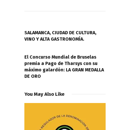
Navegación
de
PREVIOUS POST
entradas
SALAMANCA, CIUDAD DE CULTURA,
VINO Y ALTA GASTRONOMÍA.
NEXT POST
El Concurso Mundial de Bruselas
premia a Pago de Tharsys con su
máximo galardón: LA GRAN MEDALLA
DE ORO
You May Also Like