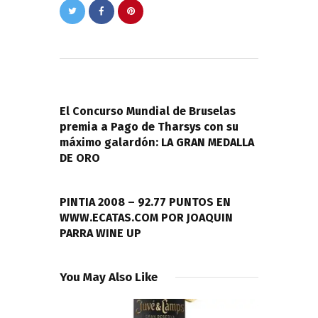
Navegación
de
PREVIOUS POST
entradas
El Concurso Mundial de Bruselas
premia a Pago de Tharsys con su
máximo galardón: LA GRAN MEDALLA
DE ORO
NEXT POST
PINTIA 2008 – 92.77 PUNTOS EN
WWW.ECATAS.COM POR JOAQUIN
PARRA WINE UP
You May Also Like