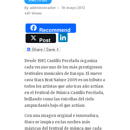
VINOTICIAS
by
administrador
16 mayo 2012
461
Views
Recommend
Li
Post
n
k
Desde 1987, Castillo Perelada organiza
e
cada verano uno de los más prestigiosos
dI
festivales musicales de Europa. El nuevo
cava Stars Brut Nature 2009 es un tributo a
n
todos los artistas que año tras año actúan
en el Festival de Música Castillo Perelada,
brillando como las estrellas del cielo
ampurdanés bajo el que actúan.
Con una imagen original e innovadora,
Stars se inspira en las noches más
mágicas del festival de música que cada