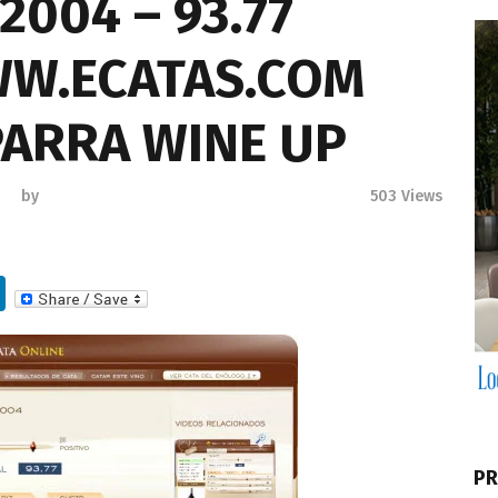
2004 – 93.77
WW.ECATAS.COM
PARRA WINE UP
by
503
Views
Li
n
k
e
dI
n
PR