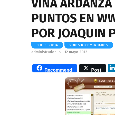
VIÑA ARDANZA 
PUNTOS EN W
POR JOAQUIN 
D.O. C. RIOJA
VINOS RECOMENDADOS
administrador
12 mayo 2012
Recommend
Post