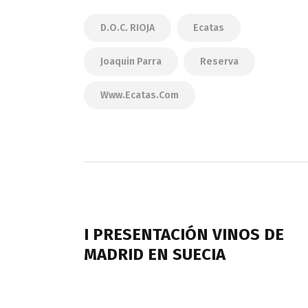
D.O.C. RIOJA
Ecatas
Joaquin Parra
Reserva
Www.ecatas.com
Navegación
de
PREVIOUS POST
entradas
I PRESENTACIÓN VINOS DE
MADRID EN SUECIA