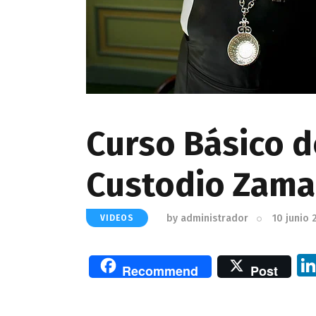
Curso Básico d
Custodio Zama
by
administrador
10 junio 
VIDEOS
Recommend
Post