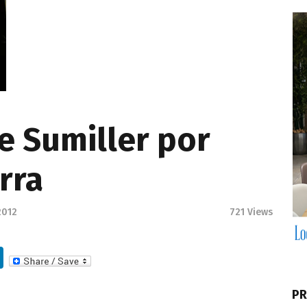
e Sumiller por
rra
2012
721
Views
Li
n
PR
k