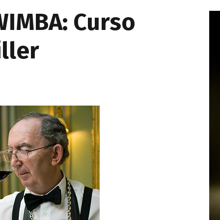
e
WIMBA: Curso
dI
n
ller