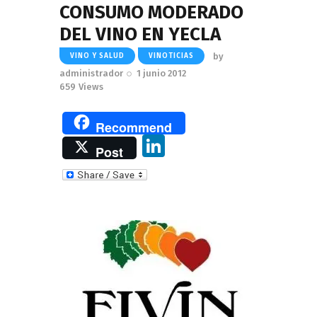
CONSUMO MODERADO
DEL VINO EN YECLA
by
VINO Y SALUD
VINOTICIAS
administrador
1 junio 2012
659
Views
Recommend
Li
Post
n
k
e
dI
n