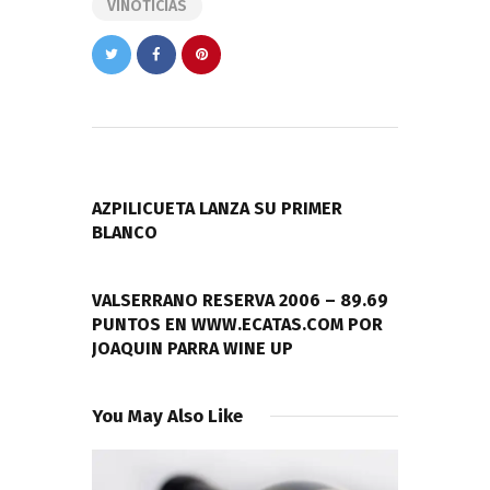
VINOTICIAS
Navegación
de
PREVIOUS POST
entradas
AZPILICUETA LANZA SU PRIMER
BLANCO
NEXT POST
VALSERRANO RESERVA 2006 – 89.69
PUNTOS EN WWW.ECATAS.COM POR
JOAQUIN PARRA WINE UP
You May Also Like